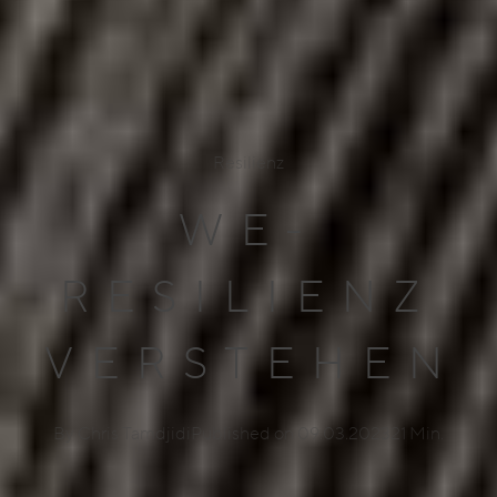
Resilienz
WE-
RESILIENZ
VERSTEHEN
By Chris Tamdjidi
Published on 09.03.2023
21 Min.