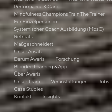
Performance & Care
Mindfulness Champions Train The Trainer
Für Einzelpersonen
Systemischer Coach Ausbildung (MbsC)
Retreats
Maßgeschneidert
Unser Ansatz
Darum Awaris
Forschung
Blended Learning & App
Über Awaris
Unser Team
Veranstaltungen
Jobs
Case Studies
Kontakt
Insights