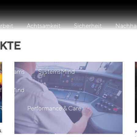
beit
Achtsamkeit
Sicherheit
Nachhal
KTE
Leading For Resilience
Leading On Sustainabi
ientTeams
SystemsMind
fetyMind
Reise
Performance & Care
.
Retreats
Maßgeschneidert