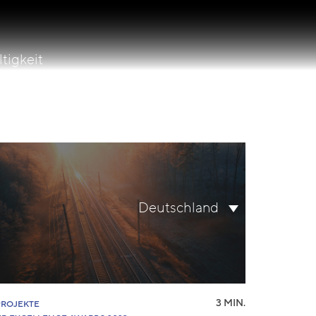
tigkeit
lity
Suche
Deutschland
nach:
3 MIN.
PROJEKTE