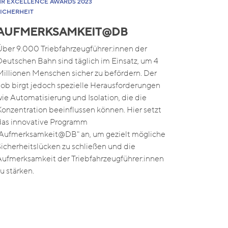
HR EXCELLENCE AWARDS 2023
SICHERHEIT
AUFMERKSAMKEIT@DB
Über 9.000 Triebfahrzeugführer:innen der
Deutschen Bahn sind täglich im Einsatz, um 4
Millionen Menschen sicher zu befördern. Der
Job birgt jedoch spezielle Herausforderungen
wie Automatisierung und Isolation, die die
Konzentration beeinflussen können. Hier setzt
das innovative Programm
"Aufmerksamkeit@DB" an, um gezielt mögliche
Sicherheitslücken zu schließen und die
Aufmerksamkeit der Triebfahrzeugführer:innen
zu stärken.