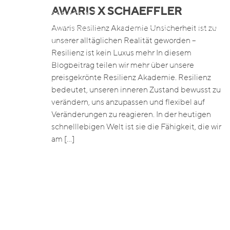
AWARIS X SCHAEFFLER
Unser Ansatz
Darum Awaris
Awaris Resilienz Akademie Unsicherheit ist zu
Forschung
Blended
unserer alltäglichen Realität geworden –
Über Awaris
Resilienz ist kein Luxus mehr In diesem
Unser Team
Veranstaltungen
Job
Blogbeitrag teilen wir mehr über unsere
preisgekrönte Resilienz Akademie. Resilienz
bedeutet, unseren inneren Zustand bewusst zu
verändern, uns anzupassen und flexibel auf
Veränderungen zu reagieren. In der heutigen
schnelllebigen Welt ist sie die Fähigkeit, die wir
am […]