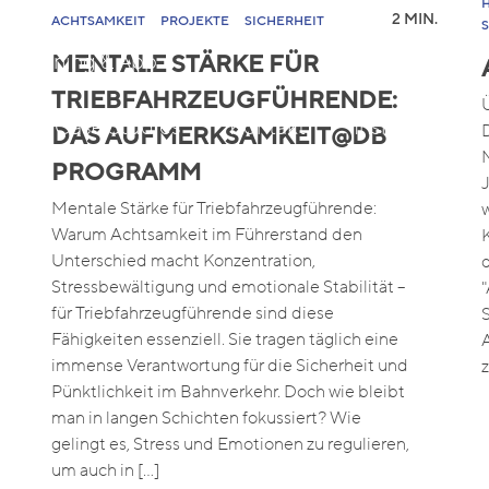
2 MIN.
ACHTSAMKEIT
PROJEKTE
SICHERHEIT
 Learning & App
MENTALE STÄRKE FÜR
TRIEBFAHRZEUGFÜHRENDE:
s
Case Studies
Kontakt
Insights
DAS AUFMERKSAMKEIT@DB
PROGRAMM
Mentale Stärke für Triebfahrzeugführende:
Warum Achtsamkeit im Führerstand den
Unterschied macht Konzentration,
Stressbewältigung und emotionale Stabilität –
für Triebfahrzeugführende sind diese
Fähigkeiten essenziell. Sie tragen täglich eine
immense Verantwortung für die Sicherheit und
Pünktlichkeit im Bahnverkehr. Doch wie bleibt
man in langen Schichten fokussiert? Wie
gelingt es, Stress und Emotionen zu regulieren,
um auch in […]