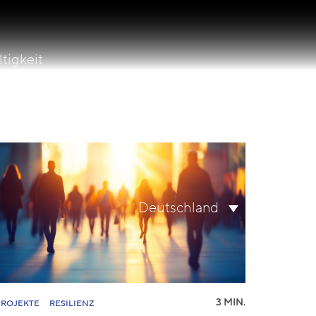
tigkeit
lity
Suche
Deutschland
nach:
3 MIN.
PROJEKTE
RESILIENZ