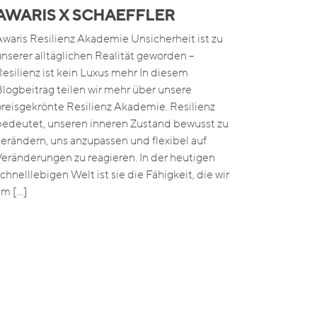
AWARIS X SCHAEFFLER
Awaris Resilienz Akademie Unsicherheit ist zu
unserer alltäglichen Realität geworden –
Resilienz ist kein Luxus mehr In diesem
Blogbeitrag teilen wir mehr über unsere
preisgekrönte Resilienz Akademie. Resilienz
bedeutet, unseren inneren Zustand bewusst zu
verändern, uns anzupassen und flexibel auf
Veränderungen zu reagieren. In der heutigen
chnelllebigen Welt ist sie die Fähigkeit, die wir
am […]