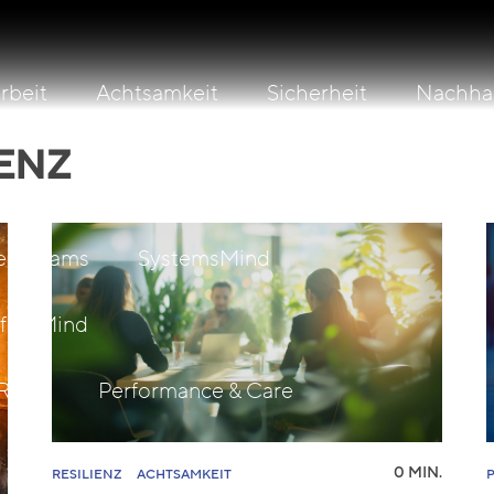
beit
Achtsamkeit
Sicherheit
Nachhal
IENZ
Leading For Resilience
Leading On Sustainabi
ientTeams
SystemsMind
fetyMind
Reise
Performance & Care
0 MIN.
RESILIENZ
ACHTSAMKEIT
Retreats
Maßgeschneidert