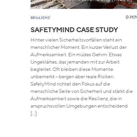
Unser Ansatz
Darum Awaris
Forschung
Blended
0 MIN
RESILIENZ
Über Awaris
SAFETYMIND CASE STUDY
Unser Team
Veranstaltungen
Job
Hinter vielen Sicherheitsvorfällen steht ein
menschlicher Moment. Ein kurzer Verlust der
Aufmerksamkeit. Ein müdes Gehirn. Etwas
Ungeklärtes, das jemanden mit zur Arbeit
begleitet. Oft bleiben diese Momente
unbemerkt – bergen aber reale Risiken.
SafetyMind richtet den Fokus auf die
menschliche Seite von Sicherheit und stärkt die
Aufmerksamkeit sowie die Resilienz, die in
anspruchsvollen Umgebungen entscheidend
[…]