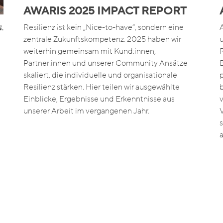
AWARIS 2025 IMPACT REPORT
 Learning & App
Resilienz ist kein „Nice-to-have“, sondern eine
.
zentrale Zukunftskompetenz. 2025 haben wir
weiterhin gemeinsam mit Kund:innen,
s
Case Studies
Kontakt
Insights
Partner:innen und unserer Community Ansätze
skaliert, die individuelle und organisationale
Resilienz stärken. Hier teilen wir ausgewählte
Einblicke, Ergebnisse und Erkenntnisse aus
unserer Arbeit im vergangenen Jahr.
s