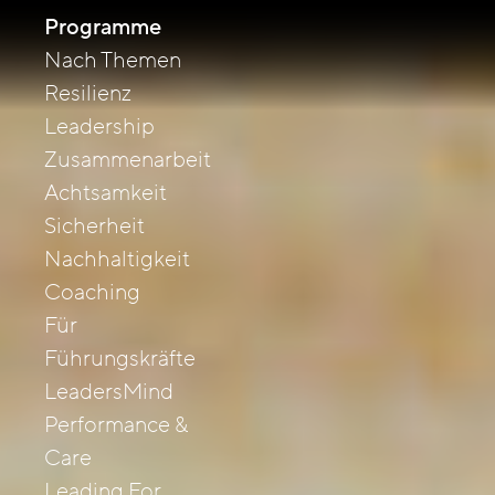
Programme
Nach Themen
Resilienz
Leadership
Zusammenarbeit
Achtsamkeit
Sicherheit
Nachhaltigkeit
Coaching
Für
Führungskräfte
LeadersMind
Performance &
Care
Leading For