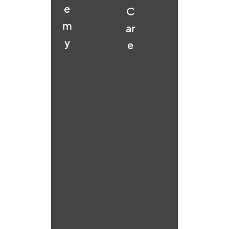
e
C
m
ar
y
e