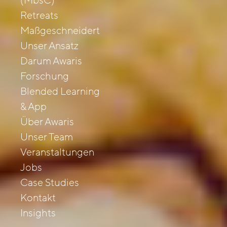
(MbsC)
Retreats
Maßgeschneidert
Unser Ansatz
Darum Awaris
Forschung
Blended Learning
& App
Über Awaris
Unser Team
Veranstaltungen
Jobs
Case Studies
Kontakt
Insights