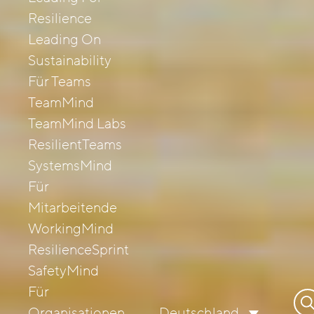
Resilience
Leading On
Sustainability
Für Teams
TeamMind
TeamMind Labs
ResilientTeams
SystemsMind
Für
Mitarbeitende
WorkingMind
ResilienceSprint
SafetyMind
Für
Su
Organisationen
Deutschland