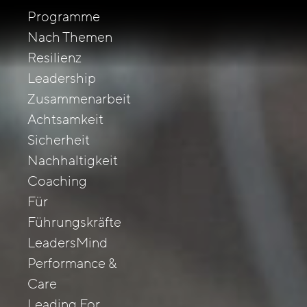
Programme
Nach Themen
Resilienz
Leadership
Zusammenarbeit
Achtsamkeit
Sicherheit
Nachhaltigkeit
Coaching
Für
Führungskräfte
LeadersMind
Performance &
Care
Leading For