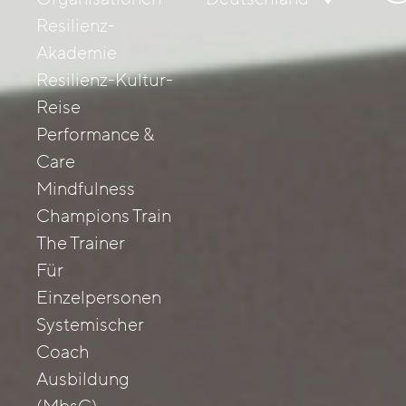
nac
Resilienz-
Akademie
Resilienz-Kultur-
Reise
Performance &
Care
Mindfulness
Champions Train
The Trainer
Für
Einzelpersonen
Systemischer
Coach
Ausbildung