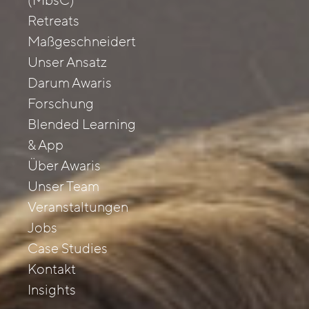
(MbsC)
Retreats
Maßgeschneidert
Unser Ansatz
Darum Awaris
Forschung
Blended Learning
& App
Über Awaris
Unser Team
Veranstaltungen
Jobs
Case Studies
Kontakt
Insights