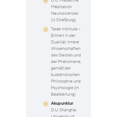
D.U. Médecine
Méditation
Neurosciences
(U Straßburg),
Tarab institute –
Einheit in der
Dualität: Innere
Wissenschaften
des Geistes und
der Phänomene,
gemäß der
buddhistischen
Philosophie und
Psychologie (in
Bearbeitung)
Akupunktur
:
D.U. Shanghai
University of