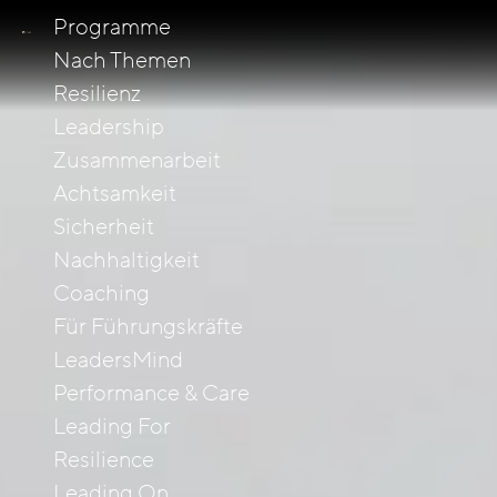
Programme
Nach Themen
Resilienz
Leadership
Zusammenarbeit
Achtsamkeit
Sicherheit
Nachhaltigkeit
Coaching
Für Führungskräfte
LeadersMind
Performance & Care
Leading For
Resilience
Leading On