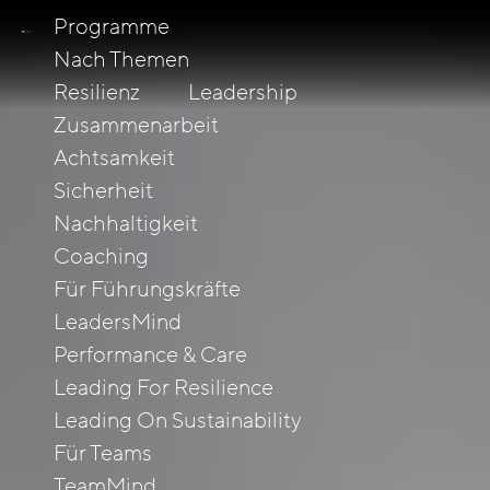
Programme
Nach Themen
Resilienz
Leadership
Zusammenarbeit
Achtsamkeit
Sicherheit
Nachhaltigkeit
Coaching
Für Führungskräfte
LeadersMind
Performance & Care
Leading For Resilience
Leading On Sustainability
Für Teams
TeamMind