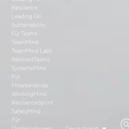
Resilience
Leading On
Sustainability
Für Teams
TeamMind
TeamMind Labs
ResilientTeams
SystemsMind
Für
Mitarbeitende
WorkingMind
ResilienceSprint
SafetyMind
Für
Su
Organisationen
Deutschland