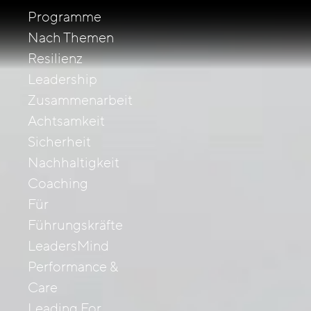
Programme
Nach Themen
Resilienz
Leadership
Zusammenarbeit
Achtsamkeit
Sicherheit
Nachhaltigkeit
Coaching
Für
Führungskräfte
LeadersMind
Performance &
Care
Leading For