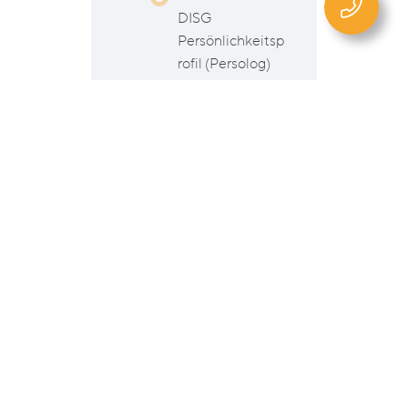
DISG
Persönlichkeitsp
rofil (Persolog)
Next Level
Leadership (u.a.
Deborah
Rowland)
EXPERTISE
Seit 2020
selbstständige
Beraterin und
Trainerin für