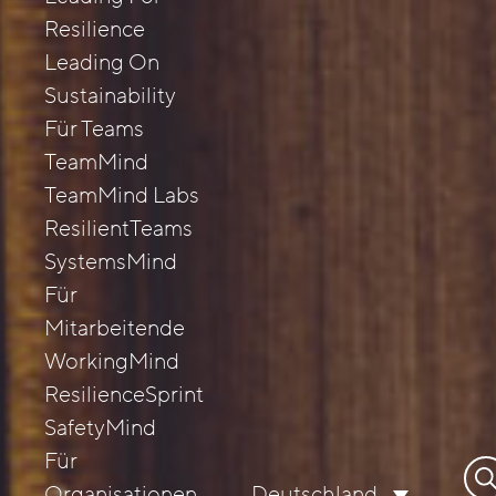
Resilience
Leading On
Sustainability
Für Teams
TeamMind
TeamMind Labs
ResilientTeams
SystemsMind
Für
Mitarbeitende
WorkingMind
ResilienceSprint
SafetyMind
Für
Su
Organisationen
Deutschland