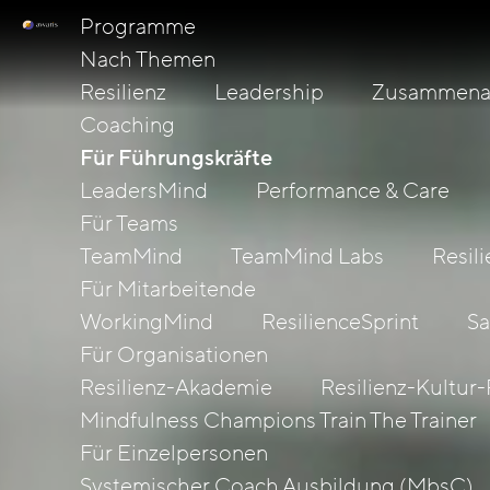
Programme
Nach Themen
Resilienz
Leadership
Zusammenar
Coaching
Für Führungskräfte
LeadersMind
Performance & Care
Für Teams
TeamMind
TeamMind Labs
Resil
Für Mitarbeitende
WorkingMind
ResilienceSprint
Sa
Für Organisationen
Resilienz-Akademie
Resilienz-Kultur-
Mindfulness Champions Train The Trainer
Für Einzelpersonen
Systemischer Coach Ausbildung (MbsC)