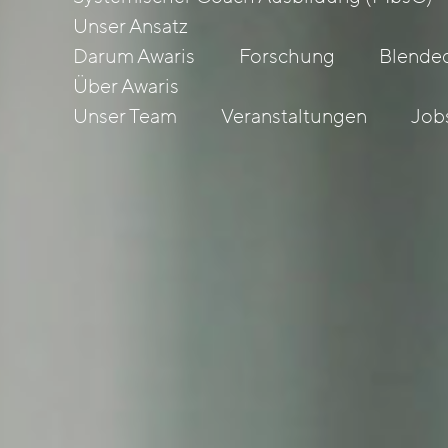
Unser Ansatz
Darum Awaris
Forschung
Blended
Über Awaris
Unser Team
Veranstaltungen
Job