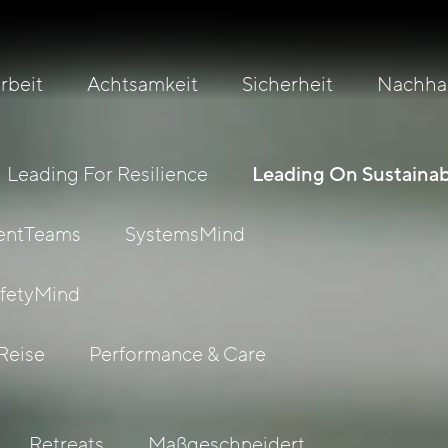
beit
Achtsamkeit
Sicherheit
Nachhal
Leading For Resilience
Leading On Sustainabi
ientTeams
SystemsMind
fetyMind
Reise
Performance & Care
Retreats
Maßgeschneidert