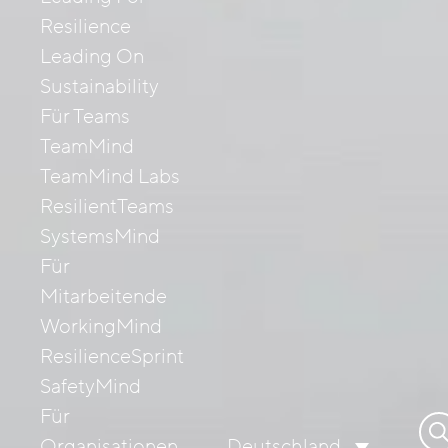
Resilience
Leading On
Sustainability
Für Teams
TeamMind
TeamMind Labs
ResilientTeams
SystemsMind
Für
Mitarbeitende
WorkingMind
ResilienceSprint
SafetyMind
Für
Su
Organisationen
Deutschland