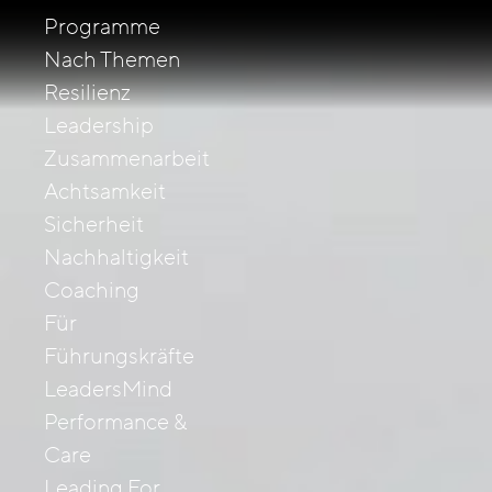
Programme
Nach Themen
Resilienz
Leadership
Zusammenarbeit
Achtsamkeit
Sicherheit
Nachhaltigkeit
Coaching
Für
Führungskräfte
LeadersMind
Performance &
Care
Leading For