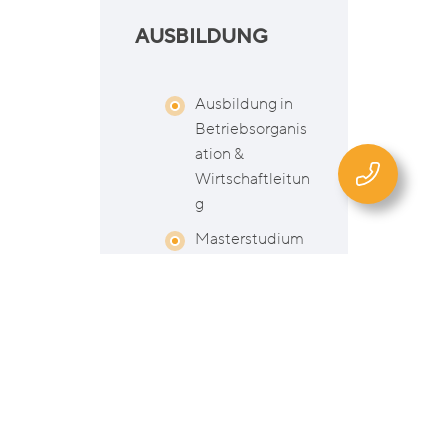
AUSBILDUNG
Ausbildung in
Betriebsorganis
ation &
Wirtschaftleitun
g
Masterstudium
Leadership &
Management
Dipl.
Meditations-
und
Achtsamkeitstra
inerin