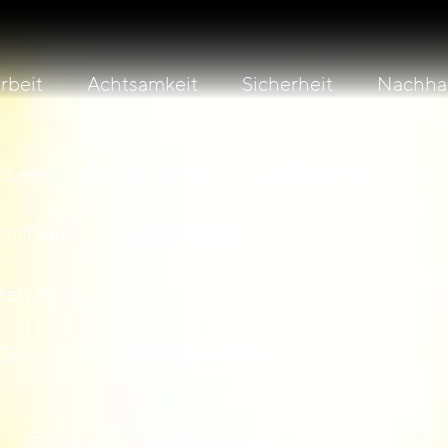
beit
Achtsamkeit
Sicherheit
Nachhal
Leading For Resilience
Leading On Sustainabi
ientTeams
SystemsMind
fetyMind
Reise
Performance & Care
Retreats
Maßgeschneidert