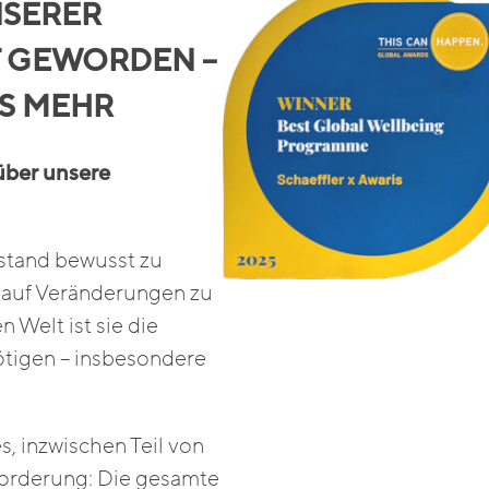
NSERER
T GEWORDEN –
US MEHR
 über unsere
ustand bewusst zu
l auf Veränderungen zu
n Welt ist sie die
ötigen – insbesondere
, inzwischen Teil von
forderung: Die gesamte