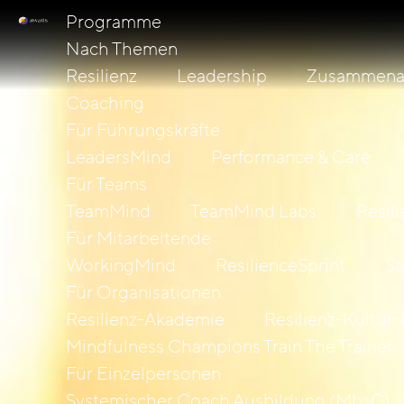
Programme
Nach Themen
Resilienz
Leadership
Zusammenar
Coaching
Für Führungskräfte
LeadersMind
Performance & Care
Für Teams
TeamMind
TeamMind Labs
Resil
Für Mitarbeitende
WorkingMind
ResilienceSprint
Sa
Für Organisationen
Resilienz-Akademie
Resilienz-Kultur-
Mindfulness Champions Train The Trainer
Für Einzelpersonen
Systemischer Coach Ausbildung (MbsC)