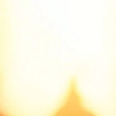
 Learning & App
s
Case Studies
Kontakt
Insights