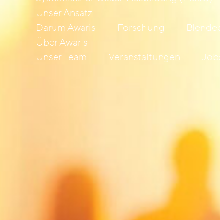
Unser Ansatz
Darum Awaris
Forschung
Blended
Über Awaris
Unser Team
Veranstaltungen
Job