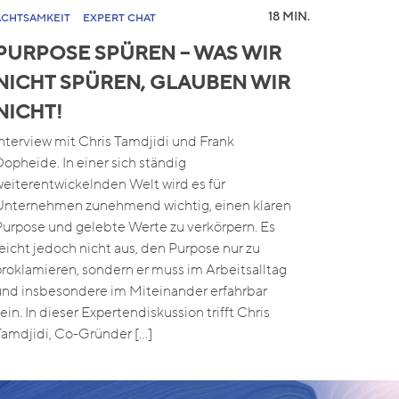
18 MIN.
ACHTSAMKEIT
EXPERT CHAT
PURPOSE SPÜREN – WAS WIR
NICHT SPÜREN, GLAUBEN WIR
NICHT!
Interview mit Chris Tamdjidi und Frank
Dopheide. In einer sich ständig
weiterentwickelnden Welt wird es für
Unternehmen zunehmend wichtig, einen klaren
Purpose und gelebte Werte zu verkörpern. Es
reicht jedoch nicht aus, den Purpose nur zu
proklamieren, sondern er muss im Arbeitsalltag
und insbesondere im Miteinander erfahrbar
ein. In dieser Expertendiskussion trifft Chris
Tamdjidi, Co-Gründer […]