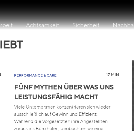
beit
Achtsamkeit
Sicherheit
Nachhal
IEBT
Leading For Resilience
Leading On Sustainabi
ientTeams
SystemsMind
.
17 MIN.
PERFORMANCE & CARE
FÜNF MYTHEN ÜBER WAS UNS
fetyMind
LEISTUNGSFÄHIG MACHT
Reise
Performance & Care
Viele Unternehmen konzentrieren sich wieder
ausschließlich auf Gewinn und Effizienz.
Während die Vorgesetzten ihre Angestellten
zurück ins Büro holen, beobachten wir eine
Retreats
Maßgeschneidert