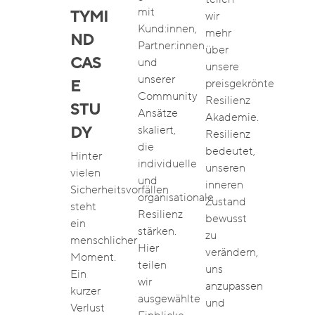
mit
TYMI
wir
Kund:innen,
mehr
ND
Partner:innen
über
CAS
und
unsere
unserer
preisgekrönte
E
Community
Resilienz
STU
Ansätze
Akademie.
skaliert,
DY
Resilienz
die
bedeutet,
Hinter
individuelle
unseren
vielen
und
inneren
Sicherheitsvorfällen
organisationale
Zustand
steht
Resilienz
bewusst
ein
stärken.
zu
menschlicher
Hier
verändern,
Moment.
teilen
uns
Ein
wir
anzupassen
kurzer
ausgewählte
und
Verlust