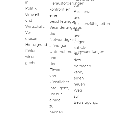
in
Herausforderungen
von
Politik,
konfrontiert:
Resilienz
Umwelt
eine
und
und
beschleunigte
Resilienzfähigkeiten
Wirtschaft.
Veränderungsrate,
dar
Vor
die
und
diesem
Notwendigkeit
zeigen
Hintergrund
ständiger
auf, wie
fühlen
Unternehmensumwandlungen
dies
wir uns
und
dazu
geehrt,
der
beitragen
…
Einsatz
kann,
von
einen
künstlicher
neuen
Intelligenz,
Weg
um nur
zur
einige
Bewältigung…
zu
nennen.