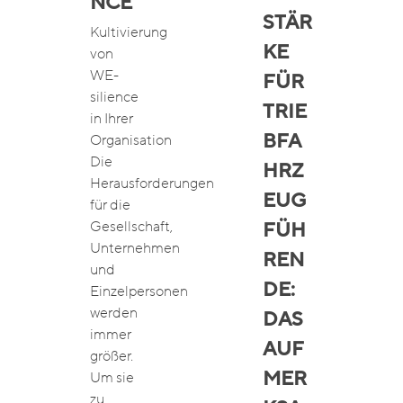
NCE
STÄR
Kultivierung
KE
von
WE-
FÜR
silience
TRIE
in Ihrer
BFA
Organisation
Die
HRZ
Herausforderungen
EUG
für die
Gesellschaft,
FÜH
Unternehmen
REN
und
DE:
Einzelpersonen
werden
DAS
immer
AUF
größer.
MER
Um sie
zu