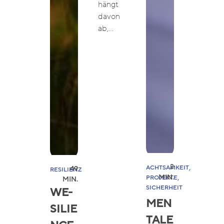
hängt
davon
ab,…
, 
2
ACHTSAMKEIT
49
RESILIENZ
, 
MIN.
PROJEKTE
MIN.
SICHERHEIT
WE-
MEN
SILIE
TALE