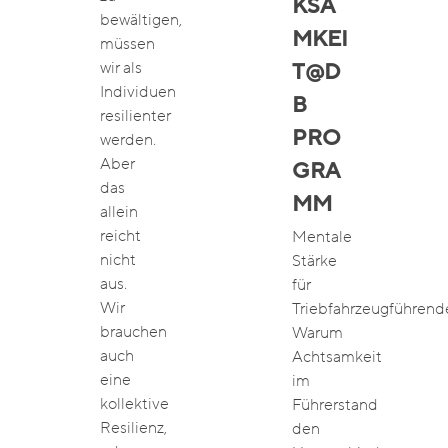
KSA
bewältigen,
MKEI
müssen
wir als
T@D
Individuen
B
resilienter
PRO
werden.
Aber
GRA
das
MM
allein
reicht
Mentale
nicht
Stärke
aus.
für
Wir
Triebfahrzeugführend
brauchen
Warum
auch
Achtsamkeit
eine
im
kollektive
Führerstand
Resilienz,
den