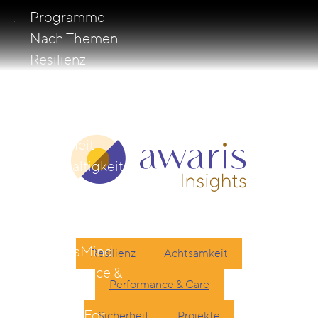
Programme
Nach Themen
Resilienz
Leadership
Zusammenarbeit
Achtsamkeit
Sicherheit
Nachhaltigkeit
Coaching
Für
Führungskräfte
LeadersMind
Resilienz
Achtsamkeit
Performance &
Performance & Care
Care
Leading For
Sicherheit
Projekte