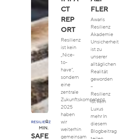
CT
FLER
REP
Awaris
Resilienz
ORT
Akademie
Resilienz
Unsicherheit
ist kein
ist zu
„Nice-
unserer
to-
alltäglichen
have“,
Realität
sondern
geworden
eine
–
zentrale
Resilienz
Zukunftskompetenz.
ist kein
2025
Luxus
haben
mehr In
0
wir
RESILIENZ
diesem
MIN.
weiterhin
Blogbeitrag
SAFE
gemeinsam
teilen