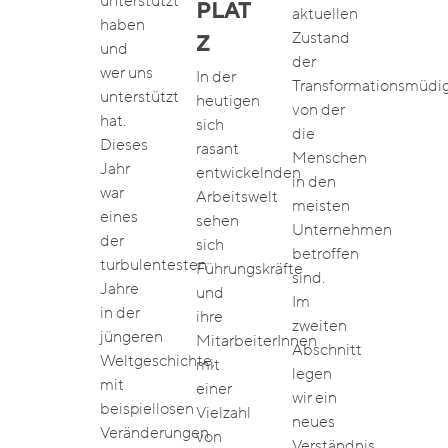
unterstützt
PLAT
aktuellen
haben
Zustand
Z
und
der
wer uns
In der
Transformationsmüdig
unterstützt
heutigen
von der
hat.
sich
die
Dieses
rasant
Menschen
Jahr
entwickelnden
in den
war
Arbeitswelt
meisten
eines
sehen
Unternehmen
der
sich
betroffen
turbulentesten
Führungskräfte
sind.
Jahre
und
Im
in der
ihre
zweiten
jüngeren
MitarbeiterInnen
Abschnitt
Weltgeschichte,
mit
legen
mit
einer
wir ein
beispiellosen
Vielzahl
neues
Veränderungen
von
Verständnis