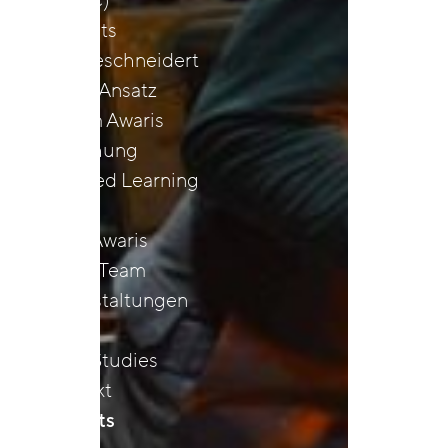
(MbsC)
Retreats
Maßgeschneidert
Unser Ansatz
Darum Awaris
Forschung
Blended Learning
& App
Über Awaris
Unser Team
Veranstaltungen
Jobs
Case Studies
Kontakt
Insights