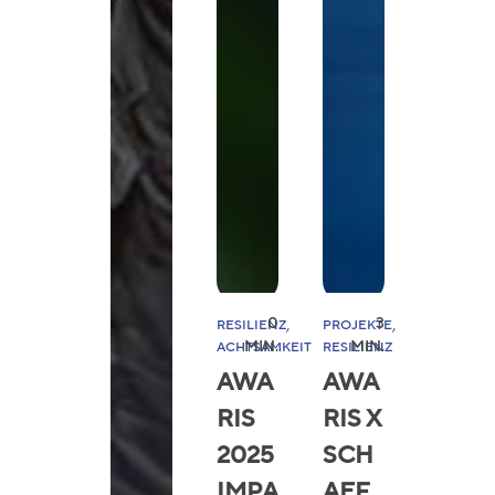
, 
, 
0
3
RESILIENZ
PROJEKTE
MIN.
MIN.
ACHTSAMKEIT
RESILIENZ
AWA
AWA
RIS
RIS X
2025
SCH
IMPA
AEF