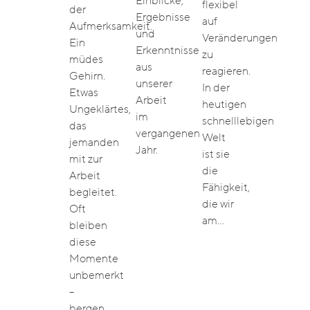
Einblicke,
flexibel
der
Ergebnisse
auf
Aufmerksamkeit.
und
Veränderungen
Ein
Erkenntnisse
zu
müdes
aus
reagieren.
Gehirn.
unserer
In der
Etwas
Arbeit
heutigen
Ungeklärtes,
im
schnelllebigen
das
vergangenen
Welt
jemanden
Jahr.
ist sie
mit zur
die
Arbeit
Fähigkeit,
begleitet.
die wir
Oft
am…
bleiben
diese
Momente
unbemerkt
–
bergen