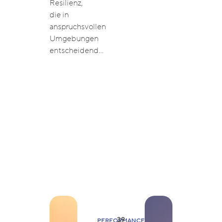
Resilienz,
die in
anspruchsvollen
Umgebungen
entscheidend…
39
PERFORMANCE