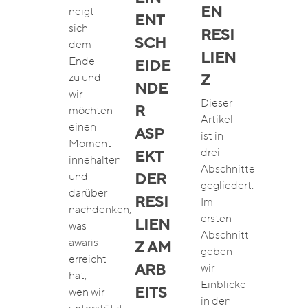
EN
neigt
ENT
sich
RESI
SCH
dem
LIEN
Ende
EIDE
zu und
Z
NDE
wir
Dieser
R
möchten
Artikel
einen
ASP
ist in
Moment
drei
EKT
innehalten
Abschnitte
und
DER
gegliedert.
darüber
RESI
Im
nachdenken,
ersten
LIEN
was
Abschnitt
awaris
Z AM
geben
erreicht
wir
ARB
hat,
Einblicke
EITS
wen wir
in den