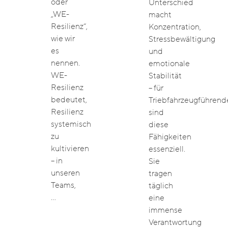
oder
Unterschied
„WE-
macht
Resilienz“,
Konzentration,
wie wir
Stressbewältigung
es
und
nennen.
emotionale
WE-
Stabilität
Resilienz
– für
bedeutet,
Triebfahrzeugführend
Resilienz
sind
systemisch
diese
zu
Fähigkeiten
kultivieren
essenziell.
– in
Sie
unseren
tragen
Teams,
täglich
…
eine
immense
Verantwortung