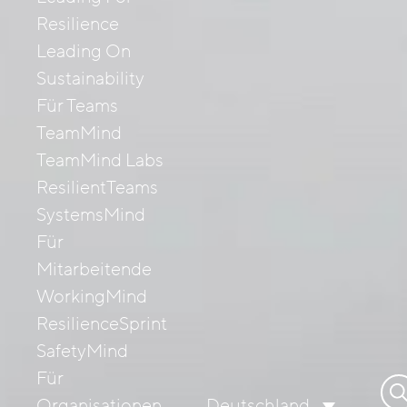
Resilience
Leading On
Sustainability
Für Teams
TeamMind
TeamMind Labs
ResilientTeams
SystemsMind
Für
Mitarbeitende
WorkingMind
ResilienceSprint
SafetyMind
Für
Su
Organisationen
Deutschland