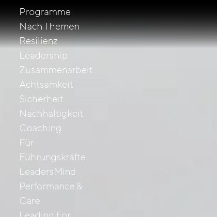
Programme
Nach Themen
Resilienz
Leadership
Zusammenarbeit
Achtsamkeit
Sicherheit
Nachhaltigkeit
Coaching
Für
Führungskräfte
LeadersMind
Performance &
Care
Leading For