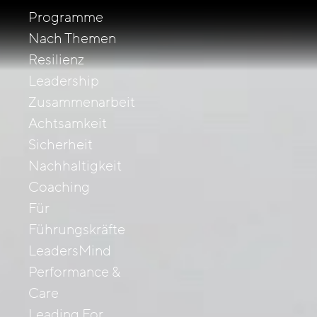
Programme
Nach Themen
Resilienz
Leadership
Zusammenarbeit
Achtsamkeit
Sicherheit
Nachhaltigkeit
Coaching
Für
Führungskräfte
LeadersMind
Performance &
Care
Leading For