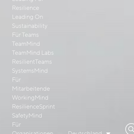
Resilience
Leading On
Sustainability
Für Teams
TeamMind
TeamMind Labs
ResilientTeams
SystemsMind
Für
Mitarbeitende
WorkingMind
ResilienceSprint
SafetyMind
Für
Su
Organisationen
Deutschland