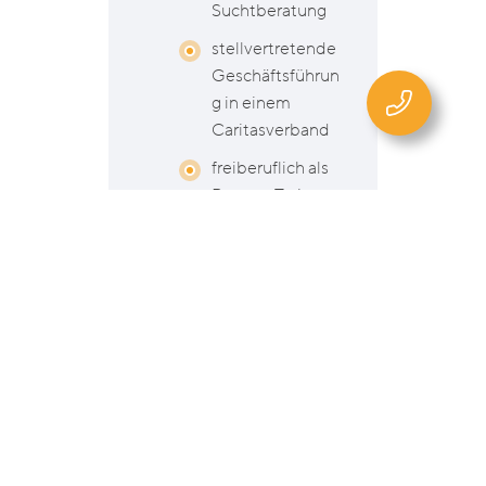
Suchtberatung
stellvertretende
Geschäftsführun
g in einem
Caritasverband
freiberuflich als
Berater, Trainer
und Coach für
die Firma ITOP
in eigener Firma:
Teamentwicklun
g, Coaching,
Projektmanage
ment,
Führungsentwic
klung