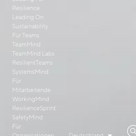
Resilience
Leading On
Sustainability
Für Teams
TeamMind
TeamMind Labs
ResilientTeams
SystemsMind
Für
Mitarbeitende
WorkingMind
ResilienceSprint
SafetyMind
Für
Su
Organisationen
Deutschland