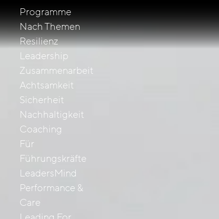
Programme
Nach Themen
Resilienz
Leadership
Zusammenarbeit
Achtsamkeit
Sicherheit
Nachhaltigkeit
Coaching
Für
Führungskräfte
LeadersMind
Performance &
Care
Leading For