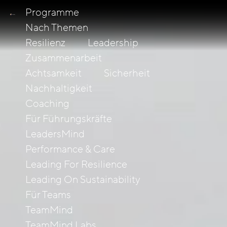
Programme
Nach Themen
Resilienz
Leadership
Zusammenarbeit
Achtsamkeit
Sicherheit
Nachhaltigkeit
Coaching
Für Führungskräfte
LeadersMind
Performance & Care
Leading For Resilience
Leading On Sustainability
Für Teams
TeamMind
TeamMind Labs