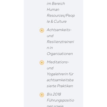
im Bereich
Human
Resources/Peop
le & Culture
Achtsamkeits-
und
Resilienztraineri
n in
Organisationen
Meditations-
und
Yogalehrerin für
achtsamkeitsba
sierte Praktiken
Bis 2018
Führungspositio
nen sowie