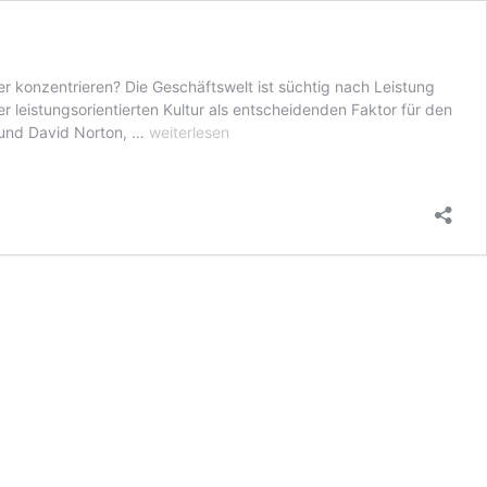
er konzentrieren? Die Geschäftswelt ist süchtig nach Leistung
 leistungsorientierten Kultur als entscheidenden Faktor für den
Performance
 und David Norton, …
weiterlesen
and
Care:
CAREFORMANCE