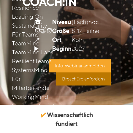
COACH:IN
Resilience
Leading On
🎓
Niveau
(Fach)hochschulabsch
Sustainability
🧑‍🤝‍🧑
Größe
8-12 Teilnehmende
Für Teams
📍
Ort
Köln
TeamMind
▶️
Beginn
2027
TeamMind Labs
ResilientTeams
Info-Webinar anmelden
SystemsMind
Für
Broschüre anfordern
Mitarbeitende
WorkingMind
ResilienceSprint
SafetyMind
✔️
Wissenschaftlich
Für
fundiert
Su
Organisationen
Deutschland