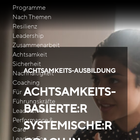
Programme
Nach Themen
Resilienz
Leadership
Zusammenarbeit
Achtsamkeit
Sicherheit
ACHTSAMKEITS-AUSBILDUNG
Nachhaltigkeit
Coaching
ACHTSAMKEITS­
Für
Führungskräfte
BASIERTE:R
LeadersMind
Performance &
SYSTEMISCHE:R
Care
Leading For