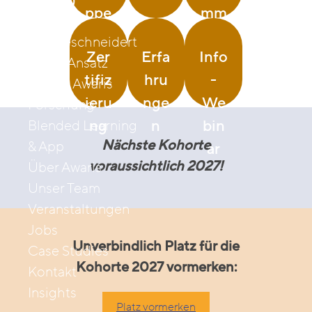
(MbsC)
ppe
mm
Retreats
Maßgeschneidert
Zer
Erfa
Info
Unser Ansatz
tifiz
hru
-
Darum Awaris
ieru
nge
We
Forschung
ng
n
bin
Blended Learning
Nächste Kohorte
& App
ar
voraussichtlich 2027!
Über Awaris
Unser Team
Veranstaltungen
Jobs
Unverbindlich Platz für die
Case Studies
Kohorte 2027 vormerken:
Kontakt
Insights
Platz vormerken